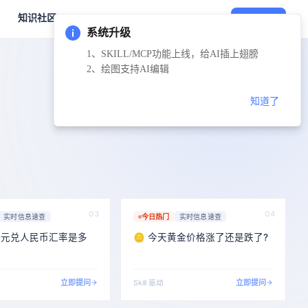
知识社区
扫码登录
系统升级
1、SKILL/MCP功能上线，给AI插上翅膀
2、绘图支持AI编辑
知道了
03
04
实时信息速查
今日热门
实时信息速查
天美元兑人民币汇率是多
🪙 今天黄金价格涨了还是跌了?
立即提问
立即提问
Skill 驱动