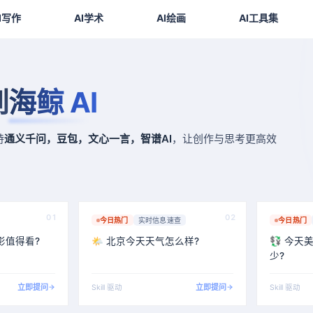
I写作
AI学术
AI绘画
AI工具集
到
海鲸 AI
持
通义千问，豆包，文心一言，智谱AI
，让创作与思考更高效
01
02
今日热门
实时信息速查
今日热门
影值得看?
🌤️ 北京今天天气怎么样?
💱 今
少?
立即提问
立即提问
Skill 驱动
Skill 驱动