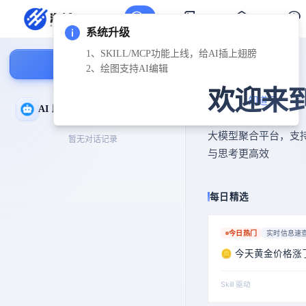
系统升级
1、SKILL/MCP功能上线，给AI插上翅膀
新建对话
2、绘图支持AI编辑
欢迎来
知道了
AI 助手
大模型聚合平台，支
暂无对话记录
与思考更高效
每日精选
今日热门
实时信息速
🪙 今天黄金价格涨
Skill 驱动