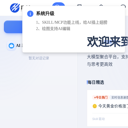
系统升级
1、SKILL/MCP功能上线，给AI插上翅膀
新建对话
2、绘图支持AI编辑
欢迎来
知道了
AI 助手
大模型聚合平台，支
暂无对话记录
与思考更高效
每日精选
今日热门
实时信息速
🪙 今天黄金价格涨
Skill 驱动