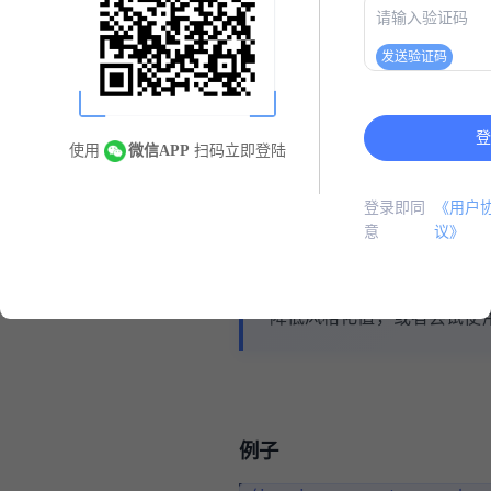
例子
发送验证码
当使用Midjourney 版
以文本形式显示的提示部分：a cyber
says "Midjourney"。
登
使用
微信APP
扫码立即登陆
单引号/撇号不起作用——Mid
为应出现在结果图像中的文
登录即同
《用户
支持标准拉丁字母（英语）
意
议》
准确生成。
如果您在提示中无法生成确
降低风格化值，或者尝试使
例子