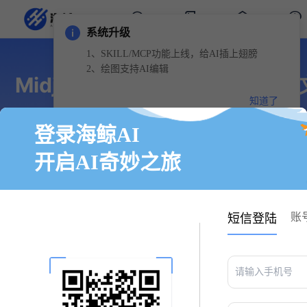
系统升级
1、SKILL/MCP功能上线，给AI插上翅膀
2、绘图支持AI编辑
Midjourney 指定图片中出现的文
知道了
程
登录海鲸AI
midjourney
2024-07-04 11:23:58
开启AI奇妙之旅
免费AI写作
账
短信登陆
首页
知识社区
使用 Midjourne
文章目录
语周围使用双引号 (
使用 Midjourney 版本 6，您可以在提示中的单词或短语周围使用双引号 ( ") 来指定想要出现在图像中的文本。
本。